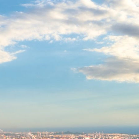
跳
至
主
要
內
容