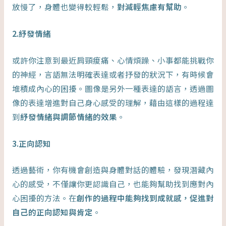
放慢了，身體也變得較輕鬆，
對減輕焦慮有幫助
。
2.紓發情緒
或許你注意到最近肩頸痠痛、心情煩躁、小事都能挑戰你
的神經，言語無法明確表達或者抒發的狀況下，有時候會
堆積成內心的困擾。圖像是另外一種表達的語言，透過圖
像的表達增進對自己身心感受的理解，藉由這樣的過程達
到
紓發情緒與調節情緒的效果
。
3.正向認知
透過藝術，你有機會創造與身體對話的體驗，發現潛藏內
心的感受，不僅讓你更認識自己，也能夠幫助找到應對內
心困擾的方法。在
創作的過程中能夠找到成就感，促進對
自己的正向認知與肯定
。