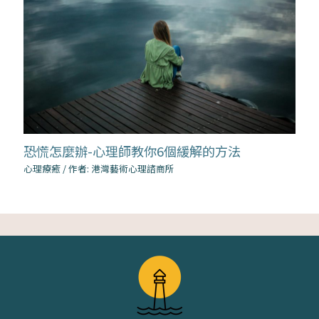
恐慌怎麼辦-心理師教你6個緩解的方法
心理療癒
/ 作者:
港灣藝術心理諮商所