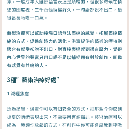
象，一般成年人雖然語言表達是順暢的，但很多時候在情
緒的國度裡，三千煩惱繞樑許久，一句話都說不出口，最
後長長地嘆一口氣。
藝術治療可以幫助接觸口語無法表達的感受、拓展表達情
緒的方式、促進創造力的活化
。港灣提供的藝術治療特別
適合有感受卻說不出口、對直接表達感到很有壓力、覺得
內心世界的豐富只用口語不足以捕捉還有對於創作、圖像
有感覺有共鳴的人
。
3種”藝術治療好處”
1.減輕焦慮
透過塗鴉、繪畫你可以有個安全的方式，把那些令你感到
擔憂的情緒表現出來，不需要用言語描述。藝術治療可以
成為一種讓你放鬆的方式，在創作中你可能會感覺到呼吸