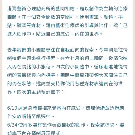
港灣藝術心理諮商所的藝同相繪，是以創作為主軸的治療
團體。在一個安全開放的空間裡，運用畫筆、顏料、拼
貼、雕塑等媒材，藉由藝術治療師的引導與陪伴，讓自己
進入創作中，貼近自己的感受、內在的世界。
去年我們的小團體專注在自我面向的探索，今年則是往情
緒這個主題來進行探索。在六七月的週二晚間，邀請你進
入內在情緒的小旅程。四次的小團體中，循序漸進地從情
緒的表層緩慢向內探尋，團體中藝療師帶領大家關注自己
的內在狀態，邀請並支持你使用各種媒材表達內在的世
界，四次的主題預計如下：
6/10 透過身體掃描來覺察內在感受，梳理情緒並透過創
作安放情緒至紙張中。
6/24 使用多媒材製作表徵自我的創作，探索該樣貌、姿
態底下內在情緒展現模式。