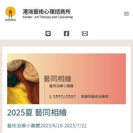
跳
Ma
港灣藝術心理諮商所
至
Me
Harbor – Art Therapy and Counseling
主
要
內
容
2025夏 藝同相繪
藝術治療小團體2025/6/10-2025/7/22