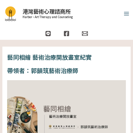
跳
Ma
港灣藝術心理諮商所
至
Me
Harbor – Art Therapy and Counseling
主
要
內
容
藝同相繪 藝術治療開放畫室紀實
帶領者：郭韻筑藝術治療師